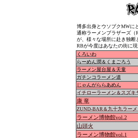
博多出身とウソブクMWに
通称ラーメンブラザーズ（RB
が、様々な場所に赴き独断
RBが今度はあなたの街に
くろいわ
らーめん潤＆くまごろう
ラーメン屋台屋＆天童
ガチンコラーメン道
じゃんがららあめん
イチローラーメン＆スズキ
康 竜
ZUND-BAR＆九十九ラー
ラーメン博物館vol.2
山頭火
ラーメン博物館vol.1